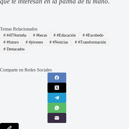
que te interesan en la palma de tu mano
.
Temas Relacionados
#
#4TNorteña
#
#becas
#
#Educación
#
#Escobedo
#
#futuro
#
#jóvenes
#
#Noticias
#
#Transformación
#
Destacados
Comparte en Redes Sociales