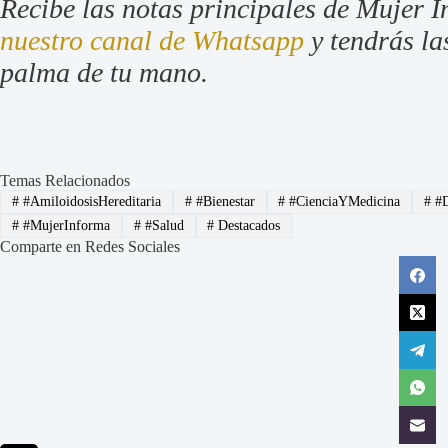
Recibe las notas principales de Mujer I
nuestro canal de Whatsapp
y tendrás las
palma de tu mano.
Temas Relacionados
#
#AmiloidosisHereditaria
#
#Bienestar
#
#CienciaYMedicina
#
#D
#
#MujerInforma
#
#Salud
#
Destacados
Comparte en Redes Sociales