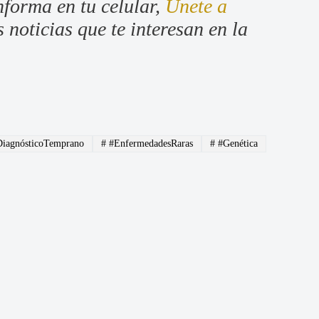
nforma en tu celular,
Únete a
 noticias que te interesan en la
iagnósticoTemprano
#
#EnfermedadesRaras
#
#Genética