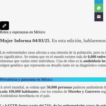
Retos y esperanzas en México
Mujer Informa 04/03/25
. En esta edición, hablaremo
Las enfermedades raras afectan a una minoría de la población, pero su i
es significativo. Se estima que en el mundo existen más de
6,000 enfe
síntomas que varían entre individuos. Una de ellas es la
amiloidosis h
origen genético que representa un desafío tanto en su diagnóstico com
Prevalencia y panorama en México
A nivel mundial, se estima que
50,000 personas
padecen amiloidosis he
cada 100,000 habitantes
, con los estados de
Morelos y Guerrero
reg
Amiloidosis hereditaria en el país.
La
hATTR forma parte del 72% de las enfermedades raras de orig