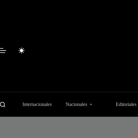
Saltar
al
contenido
Internacionales
Nacionales
Editoriales