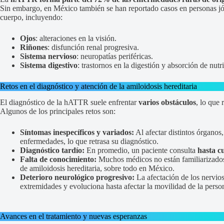
Sin embargo, en México también se han reportado casos en personas jó
cuerpo, incluyendo:
Ojos
: alteraciones en la visión.
Riñones
: disfunción renal progresiva.
Sistema nervioso
: neuropatías periféricas.
Sistema digestivo
: trastornos en la digestión y absorción de nutr
Retos en el diagnóstico y atención de la amiloidosis hereditaria
El diagnóstico de la hATTR suele enfrentar
varios obstáculos
, lo que 
Algunos de los principales retos son:
Síntomas inespecíficos y variados:
Al afectar distintos órganos,
enfermedades, lo que retrasa su diagnóstico.
Diagnóstico tardío:
En promedio, un paciente consulta
hasta cu
Falta de conocimiento:
Muchos médicos no están familiarizados 
de amiloidosis hereditaria, sobre todo en México.
Deterioro neurológico progresivo:
La afectación de los nervios
extremidades y evoluciona hasta afectar la movilidad de la perso
Avances en el tratamiento y nuevas esperanzas