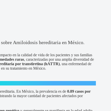
s sobre Amiloidosis hereditaria en México.
mpacto en la calidad de vida de los pacientes y sus familias
rmedades raras
, caracterizadas por una amplia diversidad de
ereditaria por transtiretina (hATTR)
, una enfermedad de
o en su tratamiento en México.
reditaria. En México, la prevalencia es de
0.89 casos por
istrando la mayor cantidad de pacientes afectados por
en genético
y generalmente se manifiesta en la edad adulta.