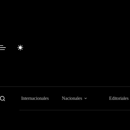
Saltar
al
contenido
Internacionales
Nacionales
Editoriales