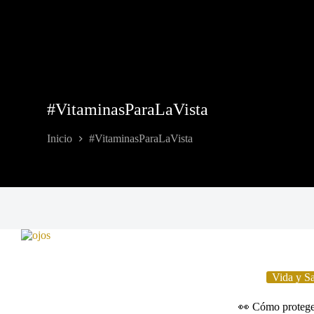
#VitaminasParaLaVista
Inicio
#VitaminasParaLaVista
Vida y S
👀 Cómo proteger 