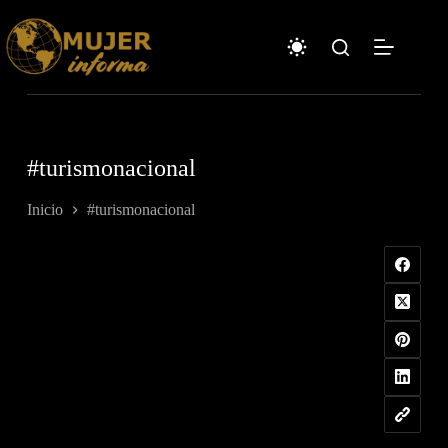
Saltar
al
contenido
#turismonacional
Inicio
#turismonacional