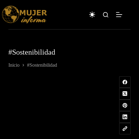
Saltar
al
contenido
#Sostenibilidad
Inicio
#Sostenibilidad