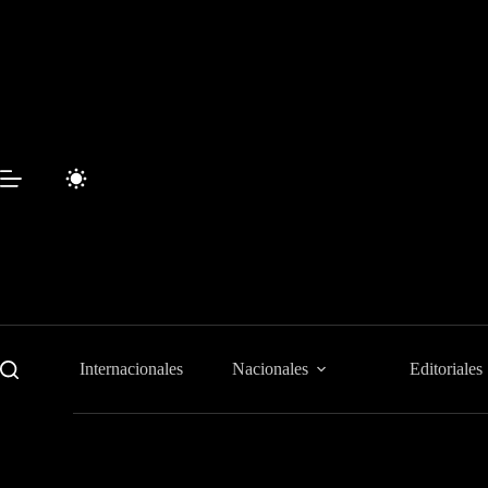
Saltar
al
contenido
Internacionales
Nacionales
Editoriales