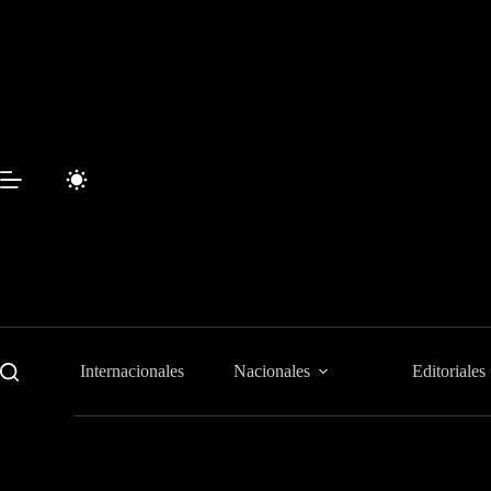
Saltar
al
contenido
Internacionales
Nacionales
Editoriales