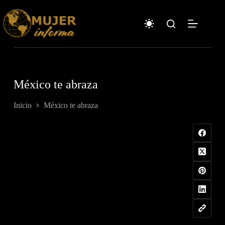
Saltar
al
contenido
México te abraza
Inicio
México te abraza