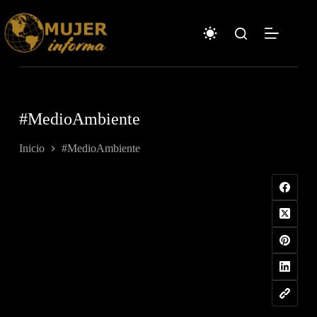
Saltar
al
contenido
#MedioAmbiente
Inicio
#MedioAmbiente