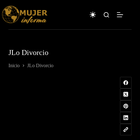
Saltar
al
contenido
JLo Divorcio
Inicio
JLo Divorcio