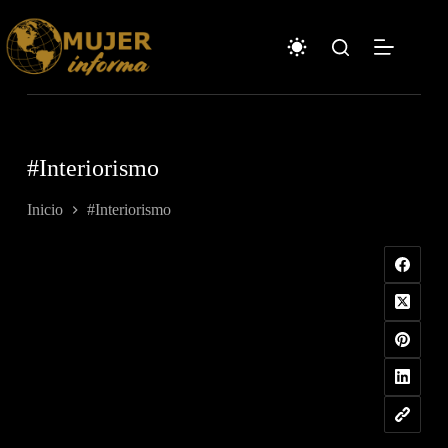
Saltar
al
contenido
#Interiorismo
Inicio
#Interiorismo