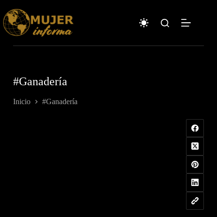
Saltar
al
contenido
#Ganadería
Inicio
#Ganadería