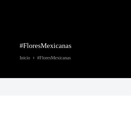
#FloresMexicanas
Inicio
#FloresMexicanas