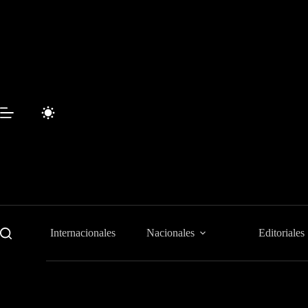
Saltar
al
contenido
Internacionales
Nacionales
Editoriales