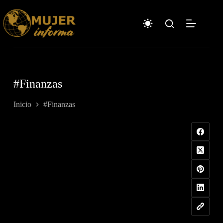
Saltar
al
contenido
#Finanzas
Inicio
#Finanzas