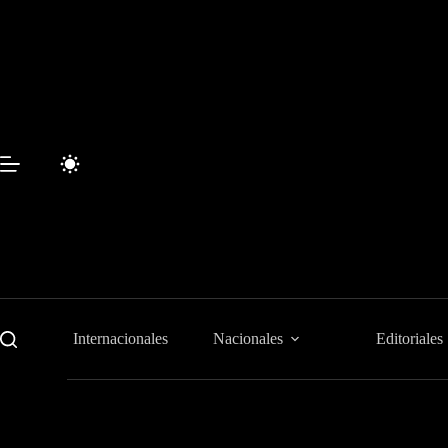
Saltar
al
contenido
Internacionales
Nacionales
Editoriales