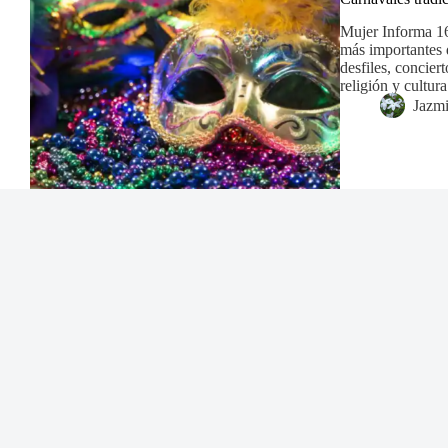
Mujer Informa 16/
más importantes 
desfiles, concier
religión y cultu
Jazm