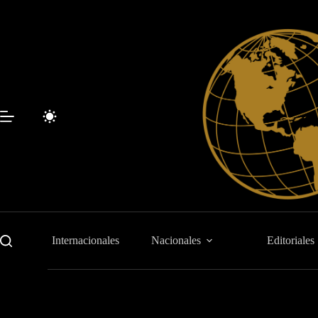
Saltar
al
contenido
Internacionales
Nacionales
Editoriales