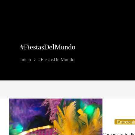
#FiestasDelMundo
Inicio
#FiestasDelMundo
Entreteni
Carnavales tradic