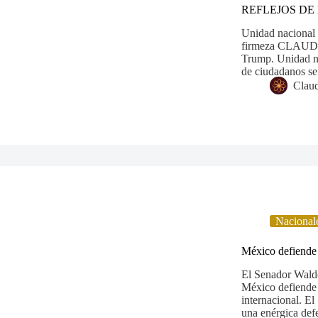
REFLEJOS DE 
Unidad nacional 
firmeza CLAUDI
Trump. Unidad na
de ciudadanos s
Claud
Nacional
México defiende 
El Senador Waldo
México defiende s
internacional. El
una enérgica def