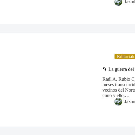
Jazm
Editorial
🌀 La guerra del
Raúl A. Rubio Ca
meses transcurri
vecinos del Nort
cuño y ello,…
Jazm