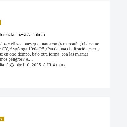
os es la nueva Atlántida?
 dos civilizaciones que marcaron (y marcarán) el destino
CY, Astróloga 10/04/25 ¿Puede una civilización caer y
se en otro tiempo, bajo otra forma, con las mismas
smos peligros? A…
ia
abril 10, 2025
4 mins
es