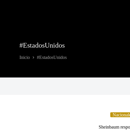
#EstadosUnidos
Inicio
#EstadosUnidos
Nacional
Sheinbaum respon