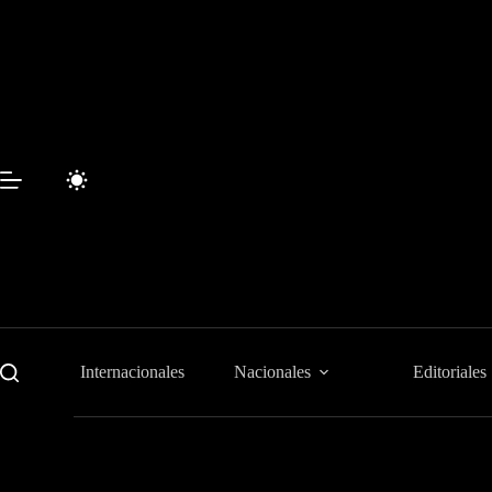
Saltar
al
contenido
Internacionales
Nacionales
Editoriales