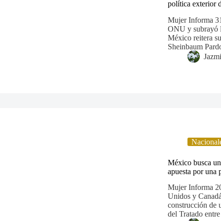
política exterior
Mujer Informa 31
ONU y subrayó la
México reitera s
Sheinbaum Pardo
Jazm
Nacional
México busca un 
apuesta por una 
Mujer Informa 20
Unidos y Canadá
construcción de 
del Tratado ent