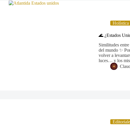
Holística
🌊 ¿Estados Unid
Similitudes entre
del mundo ✨ Por 
volver a levantar
luces… y los mi
Claud
Editorial