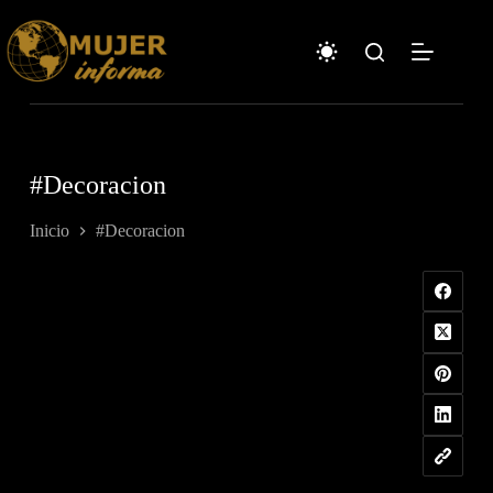
Saltar
al
contenido
#Decoracion
Inicio
#Decoracion