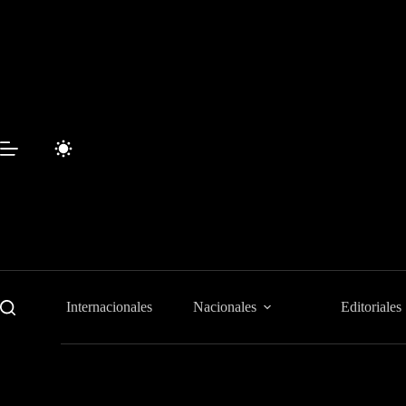
Saltar
al
contenido
Internacionales
Nacionales
Editoriales