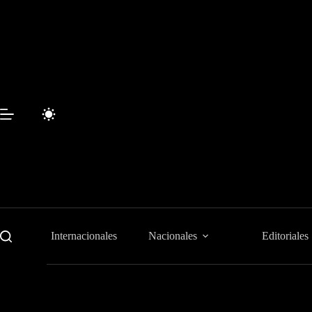
Saltar
al
contenido
Internacionales
Nacionales
Editoriales