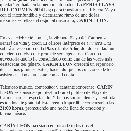
quedará grabada en la memoria de todos! La
FERIA PLAYA
DEL CARMEN 2024
llega para transformar la Riviera Maya
con el inconfundible y electrizante ritmo de una de las
máximas estrellas del regional mexicano,
CARÍN LEÓN
.
En esta celebración anual, la vibrante Playa del Carmen se
llenará de vida y color. El célebre intérprete de
Primera Cita
subirá al escenario de la
Plaza 15 de Julio
, donde brindará un
concierto en vivo que promete ser legendario. Con una
trayectoria que lo ha consolidado como una de las voces más
destacadas del género,
CARÍN LEÓN
ofrecerá un repertorio
de sus más grandes éxitos, haciendo que los corazones de los
asistentes latan al unísono con cada nota.
Talentoso músico, compositor y cantante sonorense,
CARÍN
LEÓN
está ansioso por deslumbrar al público de Playa del
Carmen con su espectáculo. Y lo más sorprendente: ¡la entrada
es totalmente gratuita! Este evento imperdible comenzará a las
21:00 horas
, prometiendo una noche llena de emoción y
buena música.
CARÍN LEÓN
ha estado en boca de todos tras el
lanzamiento de su nuevo sencillo,
Aviso Importante
, una