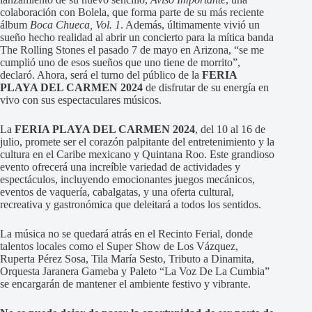
colaboración con Bolela, que forma parte de su más reciente
álbum
Boca Chueca, Vol. 1
. Además, últimamente vivió un
sueño hecho realidad al abrir un concierto para la mítica banda
The Rolling Stones el pasado 7 de mayo en Arizona, “se me
cumplió uno de esos sueños que uno tiene de morrito”,
declaró. Ahora, será el turno del público de la
FERIA
PLAYA DEL CARMEN 2024
de disfrutar de su energía en
vivo con sus espectaculares músicos.
La
FERIA PLAYA DEL CARMEN 2024
, del 10 al 16 de
julio, promete ser el corazón palpitante del entretenimiento y la
cultura en el Caribe mexicano y Quintana Roo. Este grandioso
evento ofrecerá una increíble variedad de actividades y
espectáculos, incluyendo emocionantes juegos mecánicos,
eventos de vaquería, cabalgatas, y una oferta cultural,
recreativa y gastronómica que deleitará a todos los sentidos.
La música no se quedará atrás en el Recinto Ferial, donde
talentos locales como el Super Show de Los Vázquez,
Ruperta Pérez Sosa, Tila María Sesto, Tributo a Dinamita,
Orquesta Jaranera Gameba y Paleto “La Voz De La Cumbia”
se encargarán de mantener el ambiente festivo y vibrante.